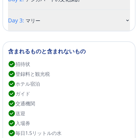
Day 3:
マリー
含まれるものと含まれないもの
招待状
登録料と観光税
ホテル宿泊
ガイド
交通機関
アシガバートの文化探訪
送迎
朝食後、早朝にカラクム砂漠をドライブ（4時間）。白
い大理石の街アシガバート – トルクメニスタンの首都
入場券
マリー
を訪問。地元のレストランでランチ。ホテルにチェッ
毎日1.5リットルの水
朝食後、マリーへ向かいます。地元の市場、市街地、
クインし、1時間休憩。アシガバート市内観光で広場や