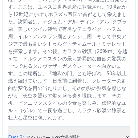
す。ここは、ユネスコ世界遺産に登録され、10世紀か
ら12世紀にかけてホラズム帝国の首都として栄えまし
た。訪問者は、ナジュム・アル=ディン・アル=クブラ
廟、美しいタイル装飾で有名なテュラベク・ハヌム
廟、イル・アルスラン廟とテケシュ廟、そして中央ア
ジアで最も高いクトゥルグ・ティムール・ミナレット
を探索します。その後、カラクム砂漠（269km）を越
えて、トルクメニスタンの最も驚異的な自然の驚異の
一つであるダルヴァザ・ガスクレーターへ向かいま
す。この場所は、「地獄の門」とも呼ばれ、50年以上
燃え続けています。日没前に到着し、クレーターの劇
的な変化を目の当たりにし、その灼熱の熱気を感じな
がら、夜空を照らす燃え盛る炎を堪能します。その
後、ピクニックスタイルの夕食を楽しみ、伝統的なユ
ルト（ゲル）で一夜を過ごし、カラクム砂漠の静寂と
壮大な星空に包まれます。
Day 2:
アシガバートの文化探訪