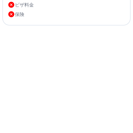
ビザ料金
その他の観光名所を訪れる短い市内観光。その後、古
記念碑を巡る。地元のレストランでディナー。ホテル
代のシルクロードの交差点に位置し、急速に発展した
に戻る。
保険
古代メルブの歴史公園を訪れます。首都はバグダッ
ド、カイロ、ダマスカスなどのイスラム世界の都市と
競い合いました。 ガイドツアー: ギズ・ガラ、エルク・
ガラ、ソルタン・ガラ、ソルタン・サンジャール廟、
アシュビ、ユスプ・ハマダニ、イブン・ゼイド廟。 メ
ルブの「ガディミ・トルクメン・オジャギ」を訪問
し、伝統的なトルクメンの生活様式を体験し、郷土料
理を楽しみ、乗馬を体験できます。 その後、マルグシ
ュとメルブの発掘地から収集された多数の遺物を展示
する歴史博物館を訪れます。 地元のレストランでの夕
食。