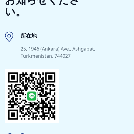
い。
所在地
25, 1946 (Ankara) Ave., Ashgabat,
Turkmenistan, 744027