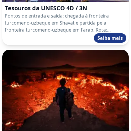
Tesouros da UNESCO 4D / 3N
Pontos de entrada e saída: chegada à fronteira
turcomeno-uzbeque em Shavat e partida pela
fronteira turcomeno-uzbeque em Farap. Rota:
fronteira turcomeno-uzbeque Shavat – Koneurgench –
Saiba mais
Darvaza – Ashgabat – Nisa – Ashgabat – Mary –
fronteira turcomeno-uzbeque Farap.