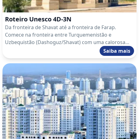
Roteiro Unesco 4D-3N
Da fronteira de Shavat até a fronteira de Farap.
Comece na fronteira entre Turquemenistão e
Uzbequistão (Dashoguz/Shavat) com uma calorosa
recepção, seguido de uma exploração de Kunya
Saiba mais
Urgench, Patrimônio Mundial da UNESCO. Em seguida,
adentre o deserto de Karakum para ver a
impressionante Cratera de Gás de Darvaza, conhecida
como a “Porta do Inferno”. Continue para Asgabate, a
capital de mármore branco, para um tour pela cidade.
Depois, vá para Mary para visitar o parque histórico de
Merv, uma antiga metrópole da Rota da Seda. Finalize
a viagem dirigindo até Farap (272 km) para cruzar a
fronteira com o Uzbequistão.