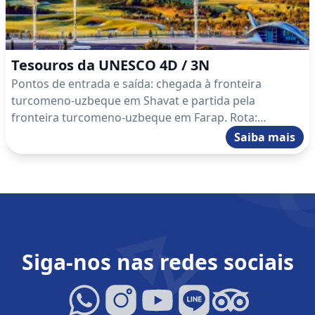
Tesouros da UNESCO 4D / 3N
Pontos de entrada e saída: chegada à fronteira
turcomeno-uzbeque em Shavat e partida pela
fronteira turcomeno-uzbeque em Farap. Rota:
fronteira turcomeno-uzbeque Shavat – Koneurgench –
Saiba mais
Darvaza – Ashgabat – Nisa – Ashgabat – Mary –
fronteira turcomeno-uzbeque Farap.
Siga-nos nas redes sociais