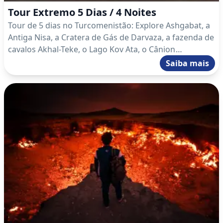
Tour Extremo 5 Dias / 4 Noites
Tour de 5 dias no Turcomenistão: Explore Ashgabat, a
Antiga Nisa, a Cratera de Gás de Darvaza, a fazenda de
cavalos Akhal-Teke, o Lago Kov Ata, o Cânion
Yangykala e o Mar Cáspio com passeios culturais e
Saiba mais
urbanos.